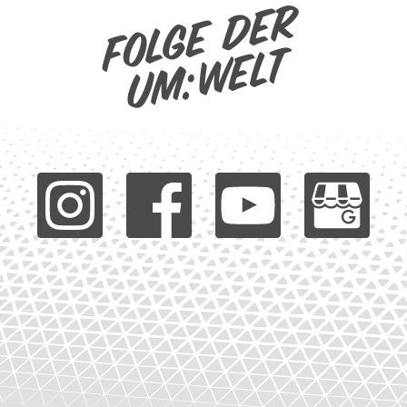
Folge der
um:welt