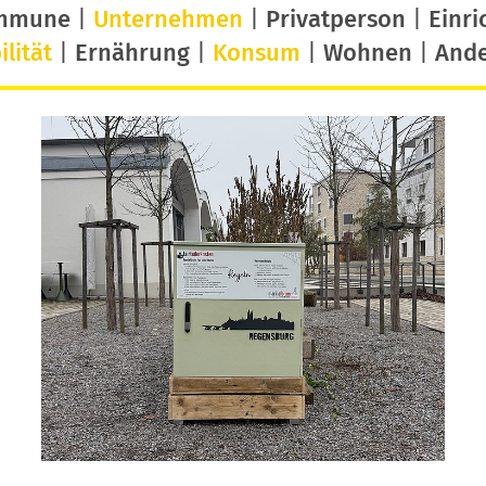
mmune
|
Unternehmen
|
Privatperson
|
Einri
lität
|
Ernährung
|
Konsum
|
Wohnen
|
And