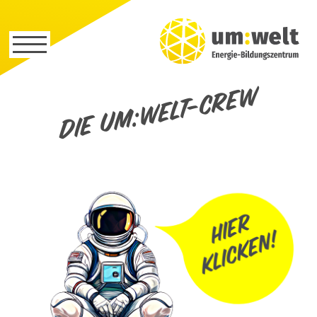
Die um:welt-Crew