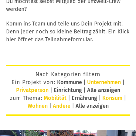
Du möchtest selbst Mitglied der um:welt-Crew
werden?
Komm ins Team und teile uns Dein Projekt mit!
Denn jeder noch so kleine Beitrag zählt. Ein Klick
hier öffnet das Teilnahmeformular.
Nach Kategorien filtern
Ein Projekt von:
Kommune
|
Unternehmen
|
Privatperson
|
Einrichtung
|
Alle anzeigen
zum Thema:
Mobilität
|
Ernährung
|
Konsum
|
Wohnen
|
Andere
|
Alle anzeigen