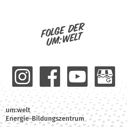
Folge der
um:welt
um:welt
Energie-Bildungszentrum