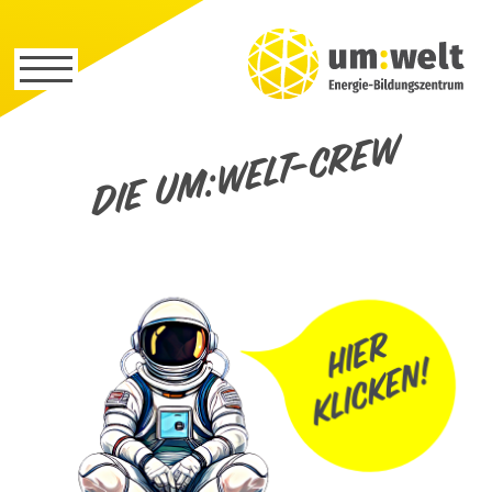
Die um:welt-Crew