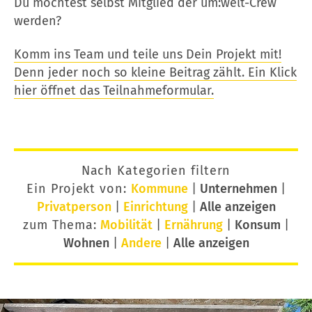
Du möchtest selbst Mitglied der um:welt-Crew
werden?
Komm ins Team und teile uns Dein Projekt mit!
Denn jeder noch so kleine Beitrag zählt. Ein Klick
hier öffnet das Teilnahmeformular.
Nach Kategorien filtern
Ein Projekt von:
Kommune
|
Unternehmen
|
Privatperson
|
Einrichtung
|
Alle anzeigen
zum Thema:
Mobilität
|
Ernährung
|
Konsum
|
Wohnen
|
Andere
|
Alle anzeigen