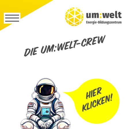
Die um:welt-Crew