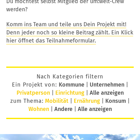
Du möchtest selbst Mitglied der um:welt-Crew
werden?
Komm ins Team und teile uns Dein Projekt mit!
Denn jeder noch so kleine Beitrag zählt. Ein Klick
hier öffnet das Teilnahmeformular.
Nach Kategorien filtern
Ein Projekt von:
Kommune
|
Unternehmen
|
Privatperson
|
Einrichtung
|
Alle anzeigen
zum Thema:
Mobilität
|
Ernährung
|
Konsum
|
Wohnen
|
Andere
|
Alle anzeigen