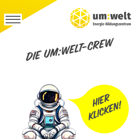
Die um:welt-Crew