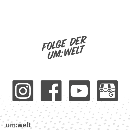
Folge der
um:welt
um:welt