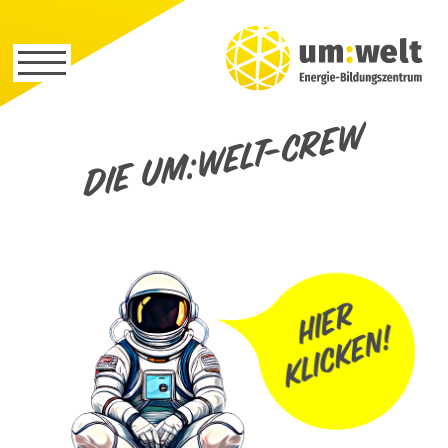
Die um:welt-Crew