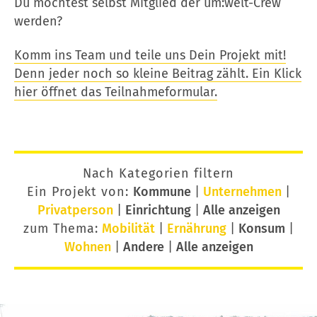
Du möchtest selbst Mitglied der um:welt-Crew
werden?
Komm ins Team und teile uns Dein Projekt mit!
Denn jeder noch so kleine Beitrag zählt. Ein Klick
hier öffnet das Teilnahmeformular.
Nach Kategorien filtern
Ein Projekt von:
Kommune
|
Unternehmen
|
Privatperson
|
Einrichtung
|
Alle anzeigen
zum Thema:
Mobilität
|
Ernährung
|
Konsum
|
Wohnen
|
Andere
|
Alle anzeigen