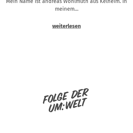
Mein Name ist andreas Wohlmuth aus Kelheim. In
meinem…
weiterlesen
Folge der
um:welt