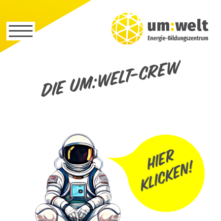
Die um:welt-Crew