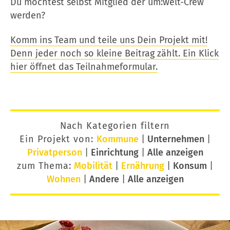
Du möchtest selbst Mitglied der um:welt-Crew
werden?
Komm ins Team und teile uns Dein Projekt mit!
Denn jeder noch so kleine Beitrag zählt. Ein Klick
hier öffnet das Teilnahmeformular.
Nach Kategorien filtern
Ein Projekt von:
Kommune
|
Unternehmen
|
Privatperson
|
Einrichtung
|
Alle anzeigen
zum Thema:
Mobilität
|
Ernährung
|
Konsum
|
Wohnen
|
Andere
|
Alle anzeigen