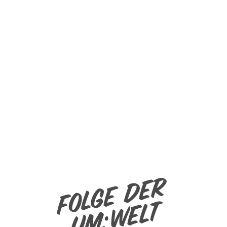
Folge der
um:welt