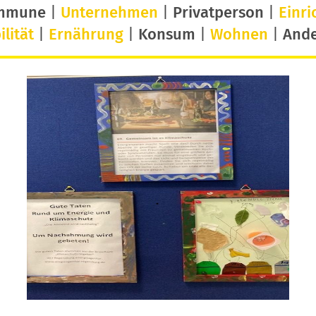
mmune
|
Unternehmen
|
Privatperson
|
Einri
lität
|
Ernährung
|
Konsum
|
Wohnen
|
And