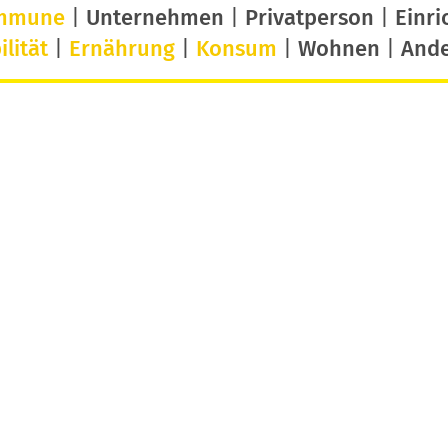
mmune
|
Unternehmen
|
Privatperson
|
Einri
lität
|
Ernährung
|
Konsum
|
Wohnen
|
And