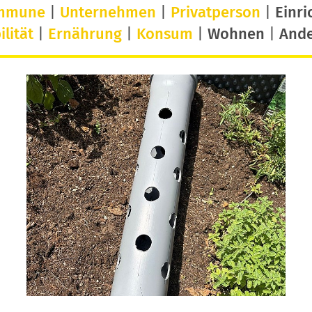
mmune
|
Unternehmen
|
Privatperson
|
Einri
lität
|
Ernährung
|
Konsum
|
Wohnen
|
And