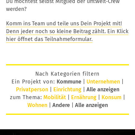
Du möchtest selbst Mitglied der um:welt-Crew
werden?
Komm ins Team und teile uns Dein Projekt mit!
Denn jeder noch so kleine Beitrag zählt. Ein Klick
hier öffnet das Teilnahmeformular.
Nach Kategorien filtern
Ein Projekt von:
Kommune
|
Unternehmen
|
Privatperson
|
Einrichtung
|
Alle anzeigen
zum Thema:
Mobilität
|
Ernährung
|
Konsum
|
Wohnen
|
Andere
|
Alle anzeigen