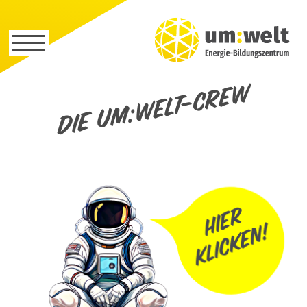
Die um:welt-Crew