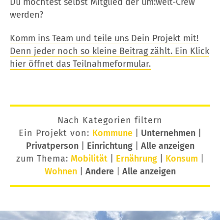
Du möchtest selbst Mitglied der um:welt-Crew
werden?
Komm ins Team und teile uns Dein Projekt mit!
Denn jeder noch so kleine Beitrag zählt. Ein Klick
hier öffnet das Teilnahmeformular.
Nach Kategorien filtern
Ein Projekt von:
Kommune
|
Unternehmen
|
Privatperson
|
Einrichtung
|
Alle anzeigen
zum Thema:
Mobilität
|
Ernährung
|
Konsum
|
Wohnen
|
Andere
|
Alle anzeigen