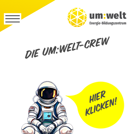
Die um:welt-Crew