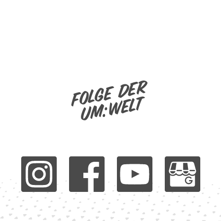
Folge der
um:welt