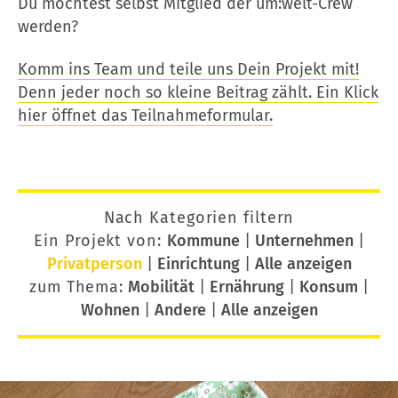
Du möchtest selbst Mitglied der um:welt-Crew
werden?
Komm ins Team und teile uns Dein Projekt mit!
Denn jeder noch so kleine Beitrag zählt. Ein Klick
hier öffnet das Teilnahmeformular.
Nach Kategorien filtern
Ein Projekt von:
Kommune
|
Unternehmen
|
Privatperson
|
Einrichtung
|
Alle anzeigen
zum Thema:
Mobilität
|
Ernährung
|
Konsum
|
Wohnen
|
Andere
|
Alle anzeigen