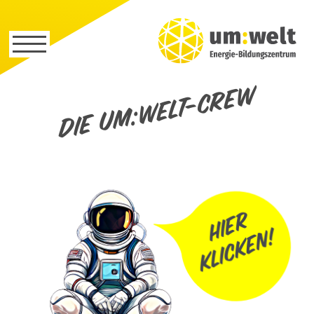
Die um:welt-Crew