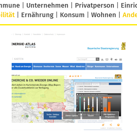
mmune
|
Unternehmen
|
Privatperson
|
Einri
lität
|
Ernährung
|
Konsum
|
Wohnen
|
And