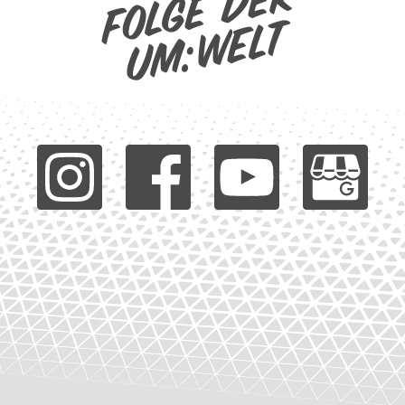
Folge der
um:welt