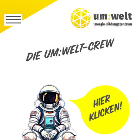
Die um:welt-Crew