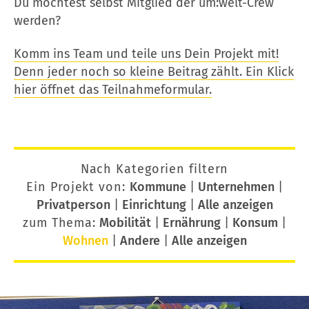
Du möchtest selbst Mitglied der um:welt-Crew
werden?
Komm ins Team und teile uns Dein Projekt mit!
Denn jeder noch so kleine Beitrag zählt. Ein Klick
hier öffnet das Teilnahmeformular.
Nach Kategorien filtern
Ein Projekt von:
Kommune
|
Unternehmen
|
Privatperson
|
Einrichtung
|
Alle anzeigen
zum Thema:
Mobilität
|
Ernährung
|
Konsum
|
Wohnen
|
Andere
|
Alle anzeigen