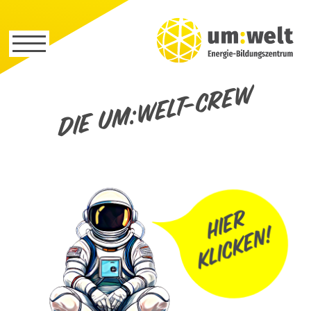
Die um:welt-Crew