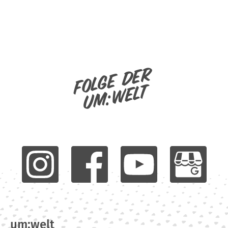
Folge der
um:welt
um:welt