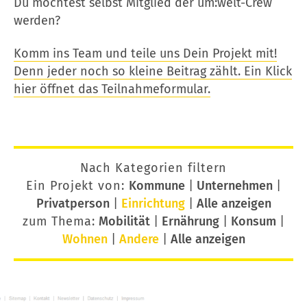
Du möchtest selbst Mitglied der um:welt-Crew
werden?
Komm ins Team und teile uns Dein Projekt mit!
Denn jeder noch so kleine Beitrag zählt. Ein Klick
hier öffnet das Teilnahmeformular.
Nach Kategorien filtern
Ein Projekt von:
Kommune
|
Unternehmen
|
Privatperson
|
Einrichtung
|
Alle anzeigen
zum Thema:
Mobilität
|
Ernährung
|
Konsum
|
Wohnen
|
Andere
|
Alle anzeigen