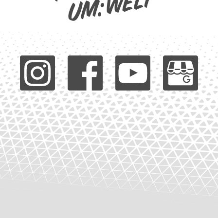
um:welt