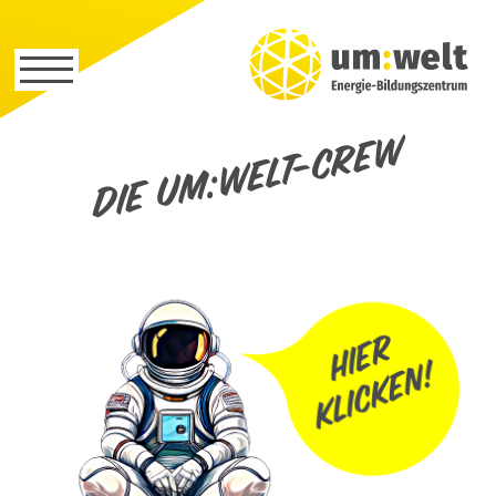
Die um:welt-Crew