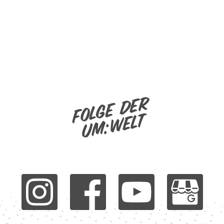
Folge der
um:welt