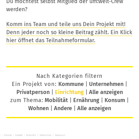
Du möchtest selbst Mitglied der um:welt-Crew
werden?
Komm ins Team und teile uns Dein Projekt mit!
Denn jeder noch so kleine Beitrag zählt. Ein Klick
hier öffnet das Teilnahmeformular.
Nach Kategorien filtern
Ein Projekt von:
Kommune
|
Unternehmen
|
Privatperson
|
Einrichtung
|
Alle anzeigen
zum Thema:
Mobilität
|
Ernährung
|
Konsum
|
Wohnen
|
Andere
|
Alle anzeigen