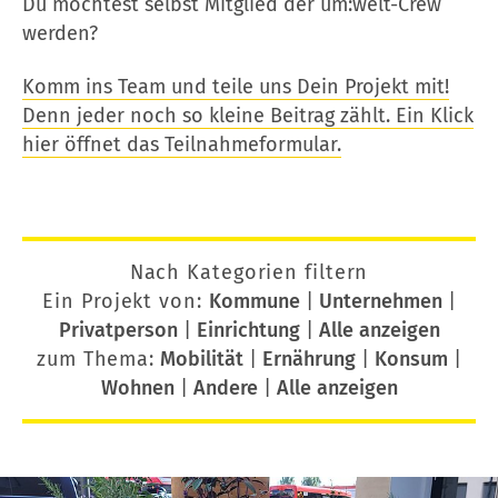
Du möchtest selbst Mitglied der um:welt-Crew
werden?
Komm ins Team und teile uns Dein Projekt mit!
Denn jeder noch so kleine Beitrag zählt. Ein Klick
hier öffnet das Teilnahmeformular.
Nach Kategorien filtern
Ein Projekt von:
Kommune
|
Unternehmen
|
Privatperson
|
Einrichtung
|
Alle anzeigen
zum Thema:
Mobilität
|
Ernährung
|
Konsum
|
Wohnen
|
Andere
|
Alle anzeigen