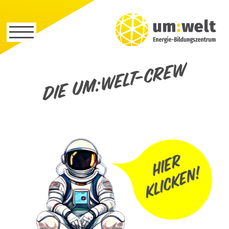
Die um:welt-Crew