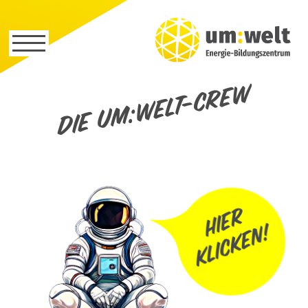
Die um:welt-Crew