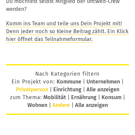
Du möchtest selbst Mitglied der um:welt-Crew
werden?
Komm ins Team und teile uns Dein Projekt mit!
Denn jeder noch so kleine Beitrag zählt. Ein Klick
hier öffnet das Teilnahmeformular.
Nach Kategorien filtern
Ein Projekt von:
Kommune
|
Unternehmen
|
Privatperson
|
Einrichtung
|
Alle anzeigen
zum Thema:
Mobilität
|
Ernährung
|
Konsum
|
Wohnen
|
Andere
|
Alle anzeigen