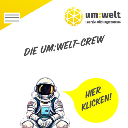
Die um:welt-Crew