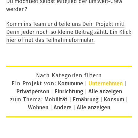
Du möchtest selbst Mitglied der um:welt-Crew
werden?
Komm ins Team und teile uns Dein Projekt mit!
Denn jeder noch so kleine Beitrag zählt. Ein Klick
hier öffnet das Teilnahmeformular.
Nach Kategorien filtern
Ein Projekt von:
Kommune
|
Unternehmen
|
Privatperson
|
Einrichtung
|
Alle anzeigen
zum Thema:
Mobilität
|
Ernährung
|
Konsum
|
Wohnen
|
Andere
|
Alle anzeigen