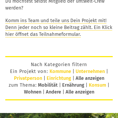
Du möchtest selbst Mitglied der um:welt-Crew
werden?
Komm ins Team und teile uns Dein Projekt mit!
Denn jeder noch so kleine Beitrag zählt. Ein Klick
hier öffnet das Teilnahmeformular.
Nach Kategorien filtern
Ein Projekt von:
Kommune
|
Unternehmen
|
Privatperson
|
Einrichtung
|
Alle anzeigen
zum Thema:
Mobilität
|
Ernährung
|
Konsum
|
Wohnen
|
Andere
|
Alle anzeigen