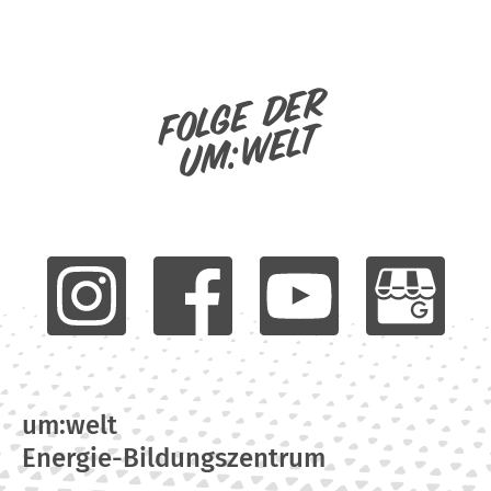
Folge der
um:welt
um:welt
Energie-Bildungszentrum