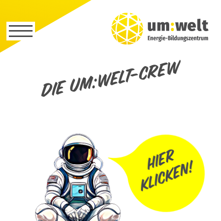
Die um:welt-Crew