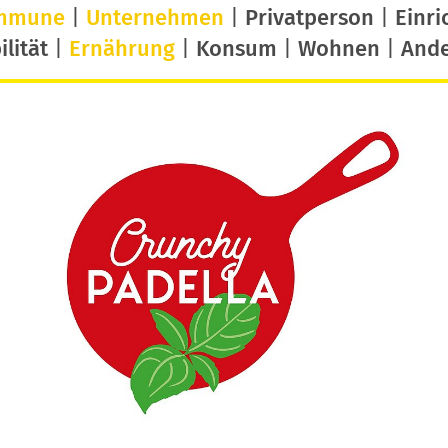
mmune
|
Unternehmen
|
Privatperson
|
Einri
lität
|
Ernährung
|
Konsum
|
Wohnen
|
And