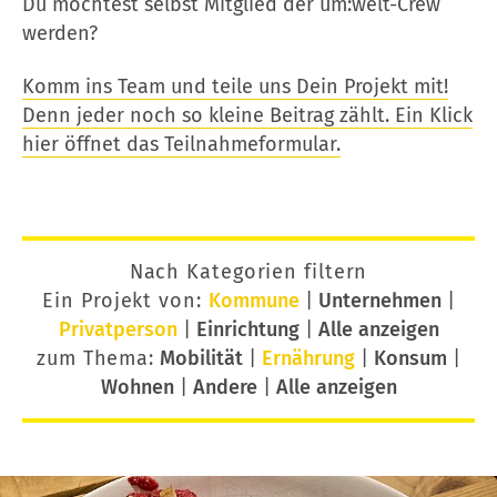
Du möchtest selbst Mitglied der um:welt-Crew
werden?
Komm ins Team und teile uns Dein Projekt mit!
Denn jeder noch so kleine Beitrag zählt. Ein Klick
hier öffnet das Teilnahmeformular.
Nach Kategorien filtern
Ein Projekt von:
Kommune
|
Unternehmen
|
Privatperson
|
Einrichtung
|
Alle anzeigen
zum Thema:
Mobilität
|
Ernährung
|
Konsum
|
Wohnen
|
Andere
|
Alle anzeigen