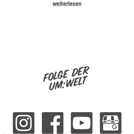
weiterlesen
Folge der
um:welt