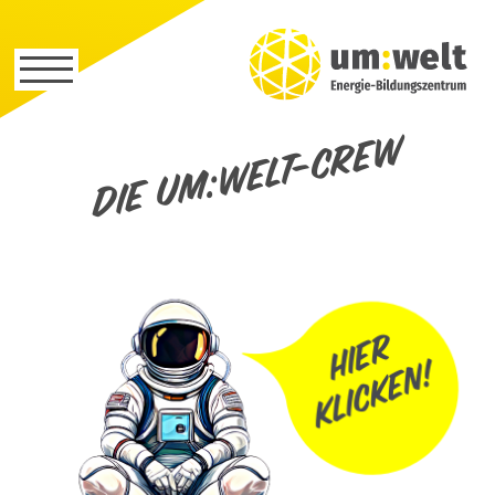
Die um:welt-Crew