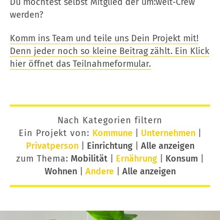
Du möchtest selbst Mitglied der um:welt-Crew
werden?
Komm ins Team und teile uns Dein Projekt mit!
Denn jeder noch so kleine Beitrag zählt. Ein Klick
hier öffnet das Teilnahmeformular.
Nach Kategorien filtern
Ein Projekt von:
Kommune
|
Unternehmen
|
Privatperson
|
Einrichtung
|
Alle anzeigen
zum Thema:
Mobilität
|
Ernährung
|
Konsum
|
Wohnen
|
Andere
|
Alle anzeigen