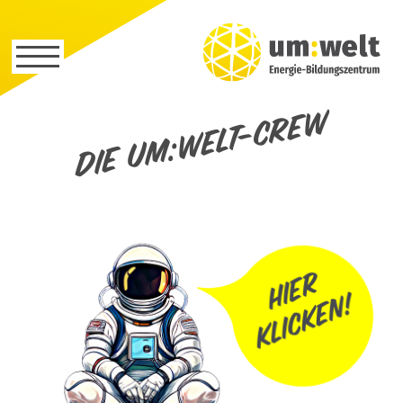
Die um:welt-Crew