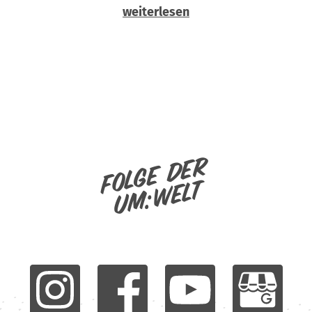
weiterlesen
Folge der
um:welt