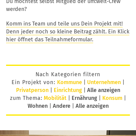
Du möchtest selbst Mitglied der um:welt-Crew
werden?
Komm ins Team und teile uns Dein Projekt mit!
Denn jeder noch so kleine Beitrag zählt. Ein Klick
hier öffnet das Teilnahmeformular.
Nach Kategorien filtern
Ein Projekt von:
Kommune
|
Unternehmen
|
Privatperson
|
Einrichtung
|
Alle anzeigen
zum Thema:
Mobilität
|
Ernährung
|
Konsum
|
Wohnen
|
Andere
|
Alle anzeigen