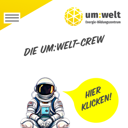
Die um:welt-Crew