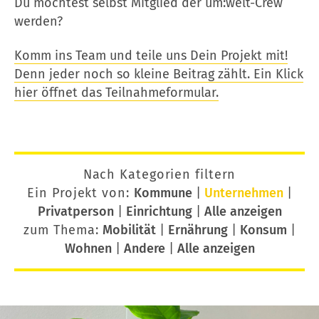
Du möchtest selbst Mitglied der um:welt-Crew
werden?
Komm ins Team und teile uns Dein Projekt mit!
Denn jeder noch so kleine Beitrag zählt. Ein Klick
hier öffnet das Teilnahmeformular.
Nach Kategorien filtern
Ein Projekt von:
Kommune
|
Unternehmen
|
Privatperson
|
Einrichtung
|
Alle anzeigen
zum Thema:
Mobilität
|
Ernährung
|
Konsum
|
Wohnen
|
Andere
|
Alle anzeigen