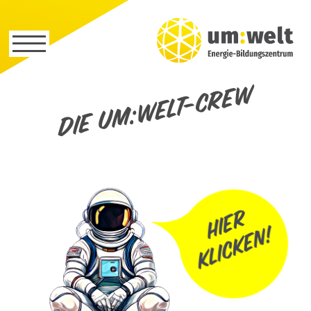
Die um:welt-Crew