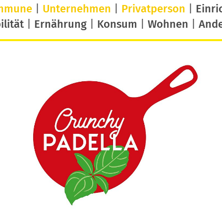
mmune
|
Unternehmen
|
Privatperson
|
Einri
lität
|
Ernährung
|
Konsum
|
Wohnen
|
And