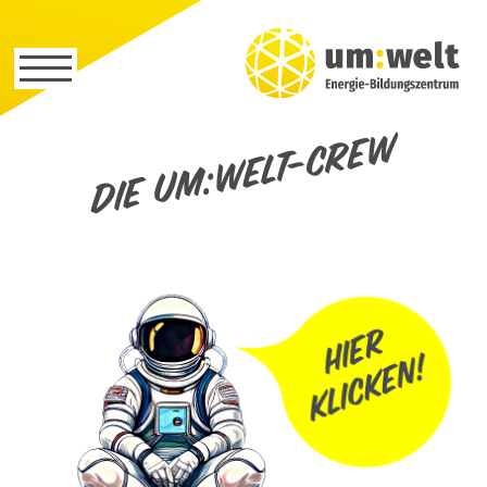
Die um:welt-Crew