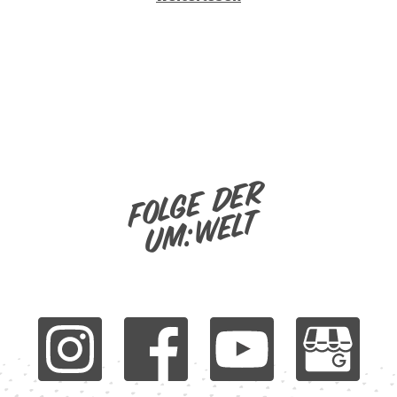
Folge der
um:welt