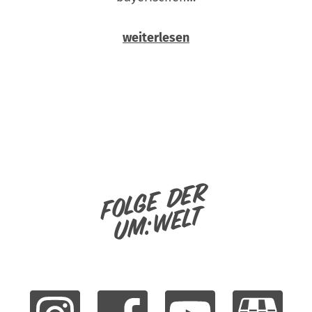
weiterlesen
Folge der
um:welt