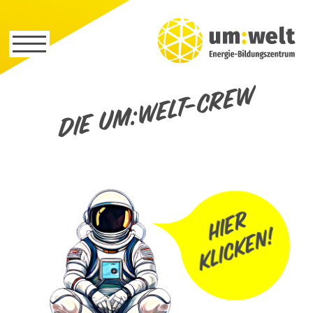
Die um:welt-Crew