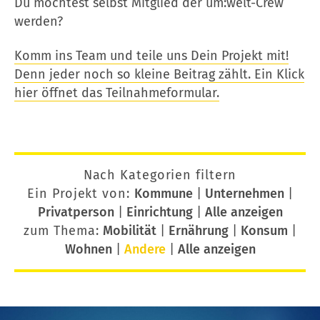
Du möchtest selbst Mitglied der um:welt-Crew
werden?
Komm ins Team und teile uns Dein Projekt mit!
Denn jeder noch so kleine Beitrag zählt. Ein Klick
hier öffnet das Teilnahmeformular.
Nach Kategorien filtern
Ein Projekt von:
Kommune
|
Unternehmen
|
Privatperson
|
Einrichtung
|
Alle anzeigen
zum Thema:
Mobilität
|
Ernährung
|
Konsum
|
Wohnen
|
Andere
|
Alle anzeigen