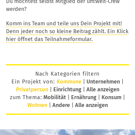
Du möchtest selbst Mitglied der um:welt-Crew
werden?
Komm ins Team und teile uns Dein Projekt mit!
Denn jeder noch so kleine Beitrag zählt. Ein Klick
hier öffnet das Teilnahmeformular.
Nach Kategorien filtern
Ein Projekt von:
Kommune
|
Unternehmen
|
Privatperson
|
Einrichtung
|
Alle anzeigen
zum Thema:
Mobilität
|
Ernährung
|
Konsum
|
Wohnen
|
Andere
|
Alle anzeigen