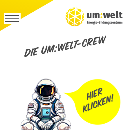
Die um:welt-Crew