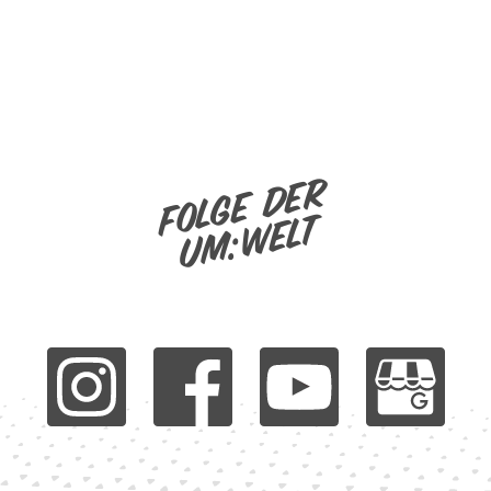
Folge der
um:welt