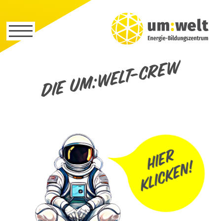
Die um:welt-Crew