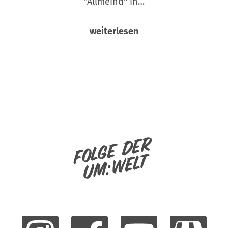
"Allmeind" in…
weiterlesen
Folge der
um:welt