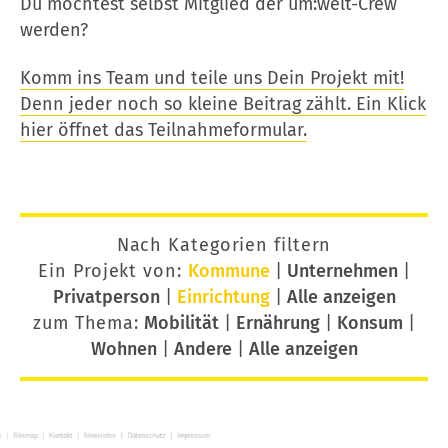
Du möchtest selbst Mitglied der um:welt-Crew
werden?
Komm ins Team und teile uns Dein Projekt mit!
Denn jeder noch so kleine Beitrag zählt. Ein Klick
hier öffnet das Teilnahmeformular.
Nach Kategorien filtern
Ein Projekt von:
Kommune
|
Unternehmen
|
Privatperson
|
Einrichtung
|
Alle anzeigen
zum Thema:
Mobilität
|
Ernährung
|
Konsum
|
Wohnen
|
Andere
|
Alle anzeigen