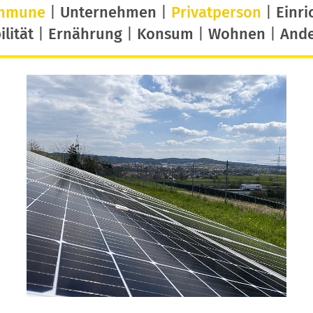
mmune
|
Unternehmen
|
Privatperson
|
Einri
lität
|
Ernährung
|
Konsum
|
Wohnen
|
And