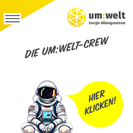
Die um:welt-Crew