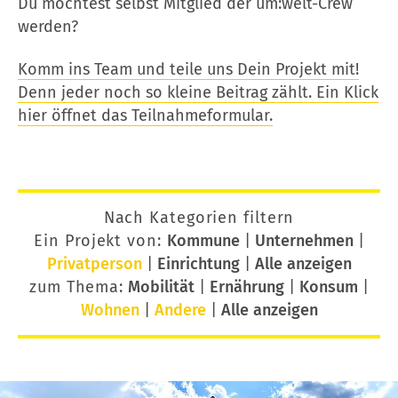
Du möchtest selbst Mitglied der um:welt-Crew
werden?
Komm ins Team und teile uns Dein Projekt mit!
Denn jeder noch so kleine Beitrag zählt. Ein Klick
hier öffnet das Teilnahmeformular.
Nach Kategorien filtern
Ein Projekt von:
Kommune
|
Unternehmen
|
Privatperson
|
Einrichtung
|
Alle anzeigen
zum Thema:
Mobilität
|
Ernährung
|
Konsum
|
Wohnen
|
Andere
|
Alle anzeigen