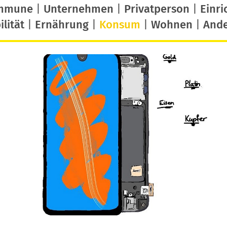
mmune
|
Unternehmen
|
Privatperson
|
Einri
lität
|
Ernährung
|
Konsum
|
Wohnen
|
And