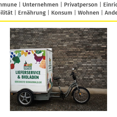
mmune
|
Unternehmen
|
Privatperson
|
Einri
lität
|
Ernährung
|
Konsum
|
Wohnen
|
And