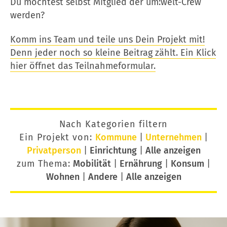
Du möchtest selbst Mitglied der um:welt-Crew
werden?
Komm ins Team und teile uns Dein Projekt mit!
Denn jeder noch so kleine Beitrag zählt. Ein Klick
hier öffnet das Teilnahmeformular.
Nach Kategorien filtern
Ein Projekt von:
Kommune
|
Unternehmen
|
Privatperson
|
Einrichtung
|
Alle anzeigen
zum Thema:
Mobilität
|
Ernährung
|
Konsum
|
Wohnen
|
Andere
|
Alle anzeigen