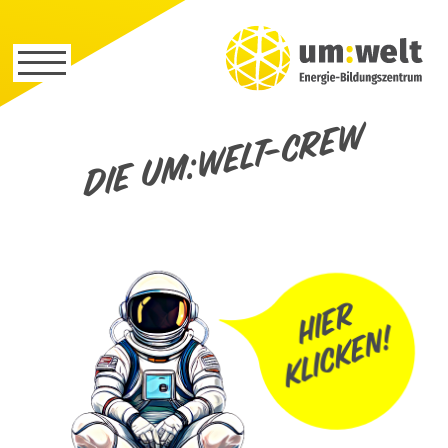
Die um:welt-Crew