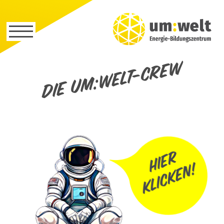
Die um:welt-Crew