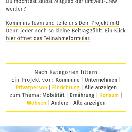
Du möchtest selbst Mitglied der um:welt-Crew
werden?
Komm ins Team und teile uns Dein Projekt mit!
Denn jeder noch so kleine Beitrag zählt. Ein Klick
hier öffnet das Teilnahmeformular.
Nach Kategorien filtern
Ein Projekt von:
Kommune
|
Unternehmen
|
Privatperson
|
Einrichtung
|
Alle anzeigen
zum Thema:
Mobilität
|
Ernährung
|
Konsum
|
Wohnen
|
Andere
|
Alle anzeigen