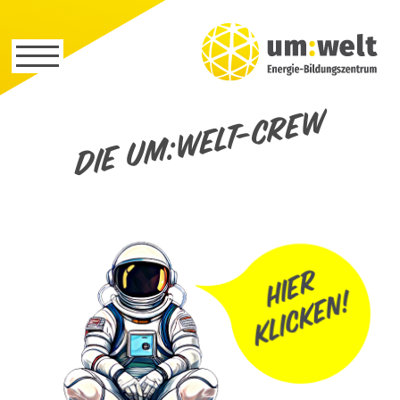
Die um:welt-Crew