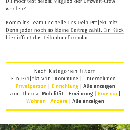
Du möchtest selbst Mitglied der um:welt-Crew
werden?
Komm ins Team und teile uns Dein Projekt mit!
Denn jeder noch so kleine Beitrag zählt. Ein Klick
hier öffnet das Teilnahmeformular.
Nach Kategorien filtern
Ein Projekt von:
Kommune
|
Unternehmen
|
Privatperson
|
Einrichtung
|
Alle anzeigen
zum Thema:
Mobilität
|
Ernährung
|
Konsum
|
Wohnen
|
Andere
|
Alle anzeigen