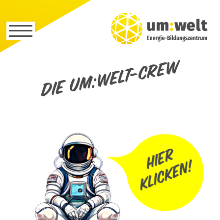
Die um:welt-Crew