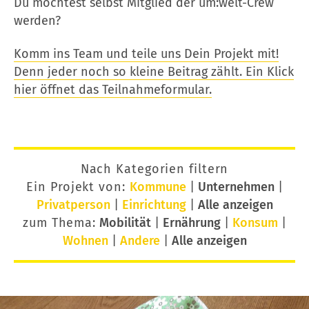
Du möchtest selbst Mitglied der um:welt-Crew
werden?
Komm ins Team und teile uns Dein Projekt mit!
Denn jeder noch so kleine Beitrag zählt. Ein Klick
hier öffnet das Teilnahmeformular.
Nach Kategorien filtern
Ein Projekt von:
Kommune
|
Unternehmen
|
Privatperson
|
Einrichtung
|
Alle anzeigen
zum Thema:
Mobilität
|
Ernährung
|
Konsum
|
Wohnen
|
Andere
|
Alle anzeigen