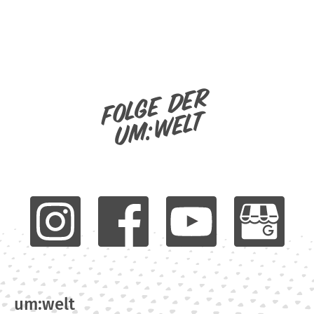
Folge der
um:welt
um:welt