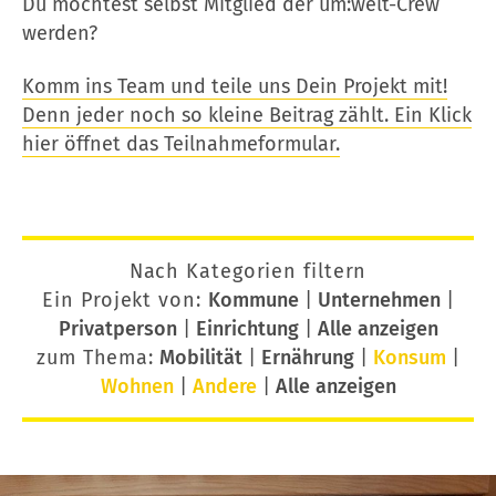
Du möchtest selbst Mitglied der um:welt-Crew
werden?
Komm ins Team und teile uns Dein Projekt mit!
Denn jeder noch so kleine Beitrag zählt. Ein Klick
hier öffnet das Teilnahmeformular.
Nach Kategorien filtern
Ein Projekt von:
Kommune
|
Unternehmen
|
Privatperson
|
Einrichtung
|
Alle anzeigen
zum Thema:
Mobilität
|
Ernährung
|
Konsum
|
Wohnen
|
Andere
|
Alle anzeigen