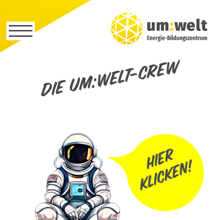
Die um:welt-Crew