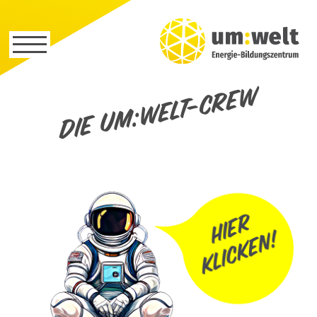
Die um:welt-Crew