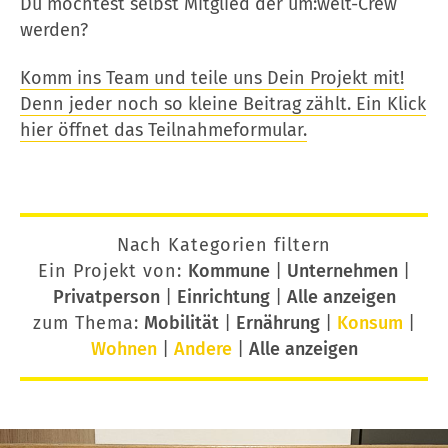
Du möchtest selbst Mitglied der um:welt-Crew
werden?
Komm ins Team und teile uns Dein Projekt mit!
Denn jeder noch so kleine Beitrag zählt. Ein Klick
hier öffnet das Teilnahmeformular.
Nach Kategorien filtern
Ein Projekt von:
Kommune
|
Unternehmen
|
Privatperson
|
Einrichtung
|
Alle anzeigen
zum Thema:
Mobilität
|
Ernährung
|
Konsum
|
Wohnen
|
Andere
|
Alle anzeigen