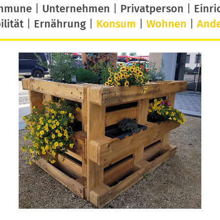
mmune
|
Unternehmen
|
Privatperson
|
Einri
lität
|
Ernährung
|
Konsum
|
Wohnen
|
And