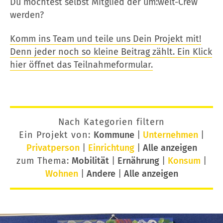
Du möchtest selbst Mitglied der um:welt-Crew
werden?
Komm ins Team und teile uns Dein Projekt mit!
Denn jeder noch so kleine Beitrag zählt. Ein Klick
hier öffnet das Teilnahmeformular.
Nach Kategorien filtern
Ein Projekt von:
Kommune
|
Unternehmen
|
Privatperson
|
Einrichtung
|
Alle anzeigen
zum Thema:
Mobilität
|
Ernährung
|
Konsum
|
Wohnen
|
Andere
|
Alle anzeigen