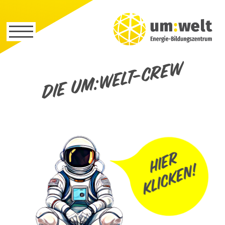
Die um:welt-Crew