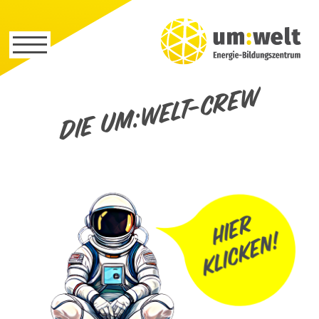
Die um:welt-Crew