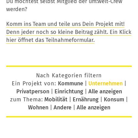
Du möchtest selbst Mitglied der um:welt-Crew
werden?
Komm ins Team und teile uns Dein Projekt mit!
Denn jeder noch so kleine Beitrag zählt. Ein Klick
hier öffnet das Teilnahmeformular.
Nach Kategorien filtern
Ein Projekt von:
Kommune
|
Unternehmen
|
Privatperson
|
Einrichtung
|
Alle anzeigen
zum Thema:
Mobilität
|
Ernährung
|
Konsum
|
Wohnen
|
Andere
|
Alle anzeigen