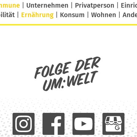
mmune
|
Unternehmen
|
Privatperson
|
Einri
lität
|
Ernährung
|
Konsum
|
Wohnen
|
And
Folge der
um:welt