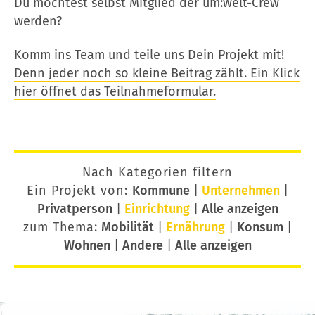
Du möchtest selbst Mitglied der um:welt-Crew
werden?
Komm ins Team und teile uns Dein Projekt mit!
Denn jeder noch so kleine Beitrag zählt. Ein Klick
hier öffnet das Teilnahmeformular.
Nach Kategorien filtern
Ein Projekt von:
Kommune
|
Unternehmen
|
Privatperson
|
Einrichtung
|
Alle anzeigen
zum Thema:
Mobilität
|
Ernährung
|
Konsum
|
Wohnen
|
Andere
|
Alle anzeigen