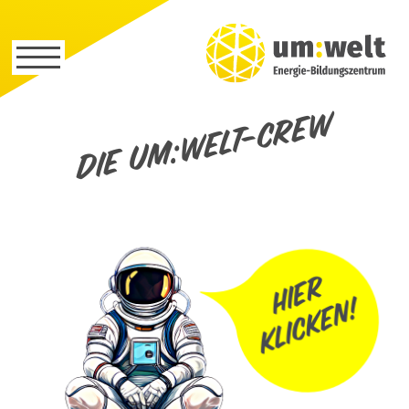
Die um:welt-Crew