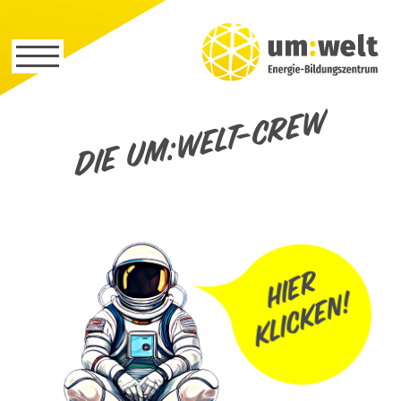
Die um:welt-Crew