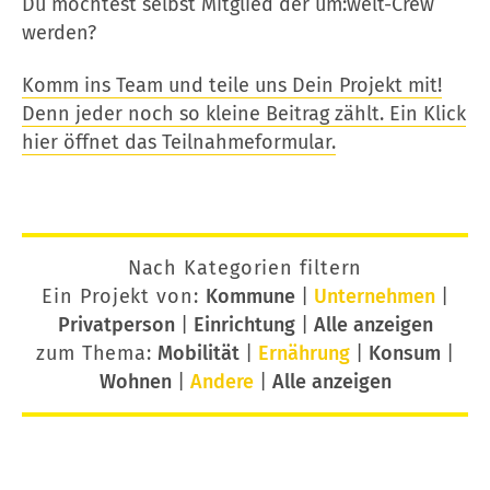
Du möchtest selbst Mitglied der um:welt-Crew
werden?
Komm ins Team und teile uns Dein Projekt mit!
Denn jeder noch so kleine Beitrag zählt. Ein Klick
hier öffnet das Teilnahmeformular.
Nach Kategorien filtern
Ein Projekt von:
Kommune
|
Unternehmen
|
Privatperson
|
Einrichtung
|
Alle anzeigen
zum Thema:
Mobilität
|
Ernährung
|
Konsum
|
Wohnen
|
Andere
|
Alle anzeigen