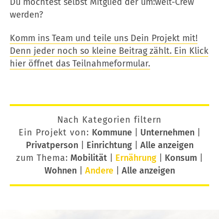
Du möchtest selbst Mitglied der um:welt-Crew
werden?
Komm ins Team und teile uns Dein Projekt mit!
Denn jeder noch so kleine Beitrag zählt. Ein Klick
hier öffnet das Teilnahmeformular.
Nach Kategorien filtern
Ein Projekt von:
Kommune
|
Unternehmen
|
Privatperson
|
Einrichtung
|
Alle anzeigen
zum Thema:
Mobilität
|
Ernährung
|
Konsum
|
Wohnen
|
Andere
|
Alle anzeigen