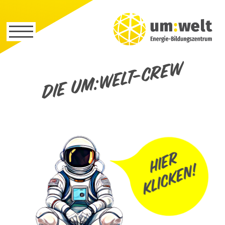
Die um:welt-Crew