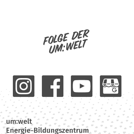
Folge der
um:welt
um:welt
Energie-Bildungszentrum