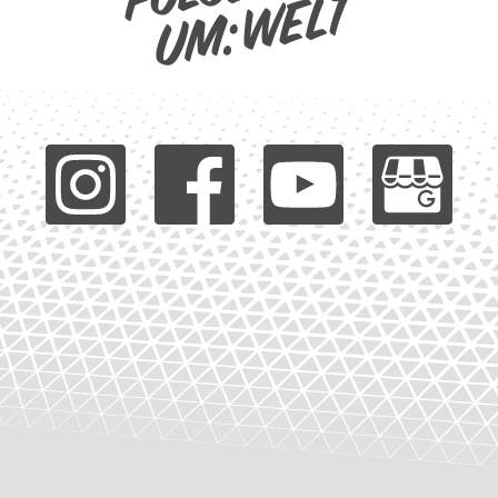
um:welt