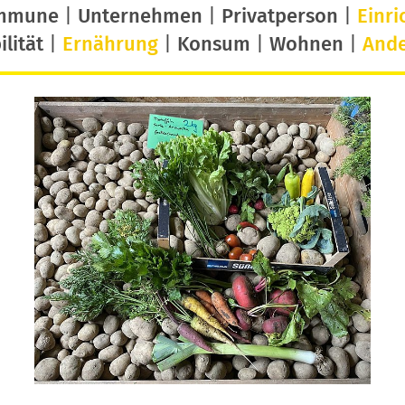
mmune
|
Unternehmen
|
Privatperson
|
Einri
lität
|
Ernährung
|
Konsum
|
Wohnen
|
And